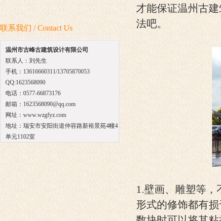
才能保证温州古建
法吧。
联系我们 / Contact Us
温州市古峰古建筑设计有限公司
联系人：刘先生
手机：13616660311/
13705870053
QQ:1623568090
电话：0577-66873176
邮箱：1623568090@qq.com
网址：www.wzgfyz.com
地址：瑞安市安阳街道仲容路新裕景苑4幢4
单元1102室
1.壁画、雕塑等
形式的修饰都有损
数块时可以将其粘