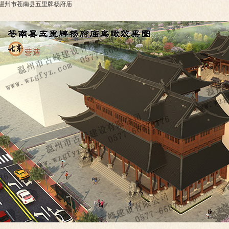
温州市苍南县五里牌杨府庙