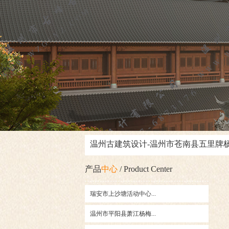
温州古建筑设计-温州市苍南县五里牌
产品
中心
/ Product Center
瑞安市上沙塘活动中心...
温州市平阳县萧江杨梅...