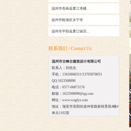
温州市苍南县萧江塔楼...
温州市瓯海区永宁寺
温州市平阳县萧江镇百...
联系我们 / Contact Us
温州市古峰古建筑设计有限公司
联系人：刘先生
手机：13616660311/
13705870053
QQ:1623568090
电话：0577-66873176
邮箱：1623568090@qq.com
网址：www.wzgfyz.com
地址：瑞安市安阳街道仲容路新裕景苑4幢4
单元1102室